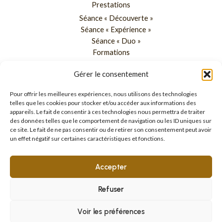
Prestations
Séance « Découverte »
Séance « Expérience »
Séance « Duo »
Formations
Blog
Gérer le consentement
À propos
Pour offrir les meilleures expériences, nous utilisons des technologies
Contact
telles que les cookies pour stocker et/ou accéder aux informations des
appareils. Le fait de consentir à ces technologies nous permettra de traiter
06 07 80 84 34
des données telles que le comportement de navigation ou les ID uniques sur
ce site. Le fait de ne pas consentir ou de retirer son consentement peut avoir
jpcombeau@icloud.com
un effet négatif sur certaines caractéristiques et fonctions.
Basé en région parisienne, se déplace dans toute la France.
Accepter
Refuser
© 2025 Jean-Philippe Combeau – Photographe culinaire,
portrait & architecture à Paris. Tous droits réservés.
Voir les préférences
Mentions légales
-
Politique de confidentialité
-
CGV
-