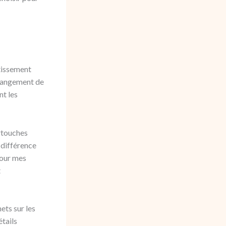
stissement
changement de
t les
rtouches
 différence
Pour mes
t
ets sur les
tails