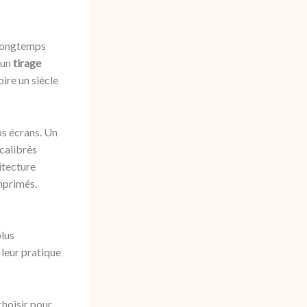
 longtemps
 un
tirage
ire un siècle
s écrans. Un
 calibrés
itecture
imprimés.
plus
 leur pratique