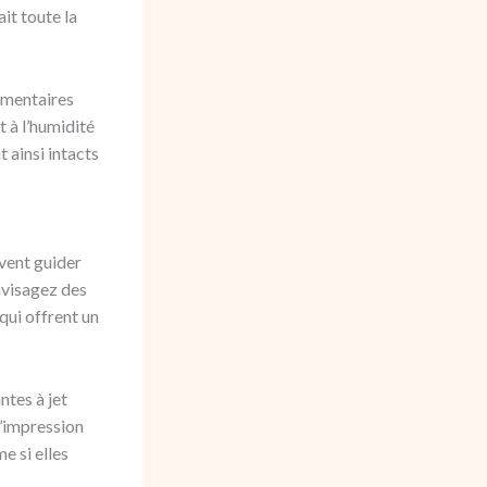
it toute la
igmentaires
t à l’humidité
 ainsi intacts
ivent guider
nvisagez des
qui offrent un
ntes à jet
d’impression
e si elles