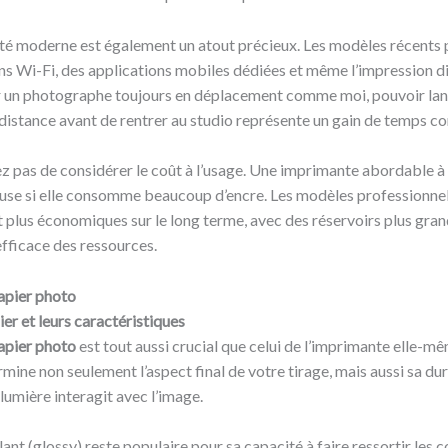
ité moderne est également un atout précieux. Les modèles récents
s Wi-Fi, des applications mobiles dédiées et même l’impression d
ur un photographe toujours en déplacement comme moi, pouvoir lan
distance avant de rentrer au studio représente un gain de temps co
iez pas de considérer le coût à l’usage. Une imprimante abordable à 
euse si elle consomme beaucoup d’encre. Les modèles professionne
plus économiques sur le long terme, avec des réservoirs plus gran
efficace des ressources.
apier photo
er et leurs caractéristiques
apier photo
est tout aussi crucial que celui de l’imprimante elle-m
mine non seulement l’aspect final de votre tirage, mais aussi sa dura
 lumière interagit avec l’image.
lant (glossy) reste populaire pour sa capacité à faire ressortir les 