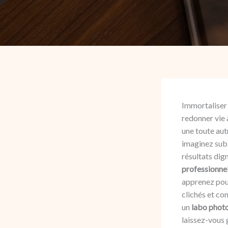
Immortaliser 
redonner vie 
une toute aut
imaginez subl
résultats dign
professionnel
apprenez pour
clichés et co
un
labo phot
laissez-vous 