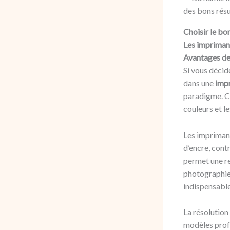
Choisir le bo
Les impriman
Avantages de
Si vous décid
dans une
impr
paradigme. Ce
couleurs et l
Les imprimant
d’encre, cont
permet une r
photographies
indispensable
La résolution
modèles profe