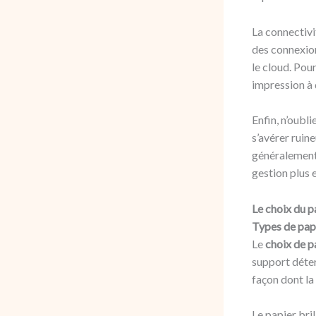
La connectiv
des connexion
le cloud. Po
impression à 
Enfin, n’oubl
s’avérer ruin
généralement 
gestion plus 
Le choix du p
Types de papi
Le
choix de p
support déter
façon dont la
Le papier bril