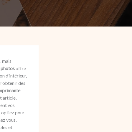
, mais
e photos
offre
n d’intérieur,
r obtenir des
mprimante
t article,
ment vos
s optiez pour
ez vous,
les et