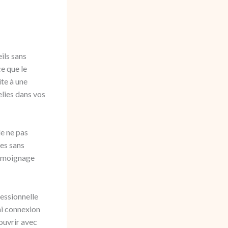
ils sans
e que le
ite à une
lies dans vos
de ne pas
ées sans
témoignage
essionnelle
ni connexion
couvrir avec