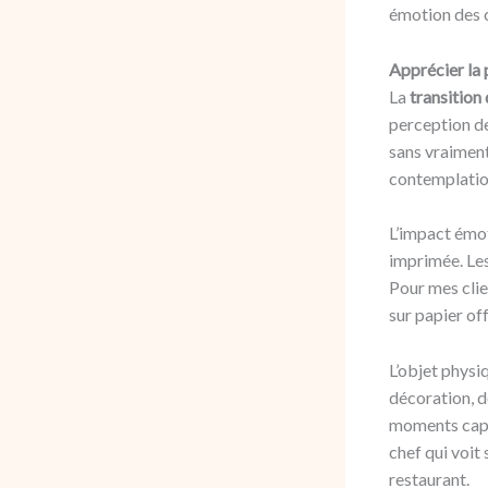
émotion des c
Apprécier la 
La
transition
perception de
sans vraiment
contemplatio
L’impact émot
imprimée. Les
Pour mes clie
sur papier of
L’objet physi
décoration, d
moments captu
chef qui voit
restaurant.