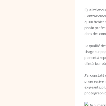
Qualité et du
Contrairement
qu’un fichier
photo
profess
dans des cond
La qualité de
tirage sur pa
peinent à rep
d’intérieur o
J’ai constaté
progressiveme
exigeants, pl
photographiq