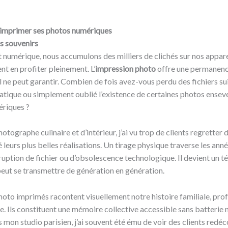
d’imprimer ses photos numériques
s souvenirs
ut numérique, nous accumulons des milliers de clichés sur nos appare
nt en profiter pleinement. L’
impression photo
offre une permanenc
 ne peut garantir. Combien de fois avez-vous perdu des fichiers su
tique ou simplement oublié l’existence de certaines photos enseve
ériques ?
otographe culinaire et d’intérieur, j’ai vu trop de clients regretter 
 leurs plus belles réalisations. Un tirage physique traverse les ann
ruption de fichier ou d’obsolescence technologique. Il devient un 
peut se transmettre de génération en génération.
oto imprimés racontent visuellement notre histoire familiale, prof
e. Ils constituent une mémoire collective accessible sans batterie 
s mon studio parisien, j’ai souvent été ému de voir des clients redé