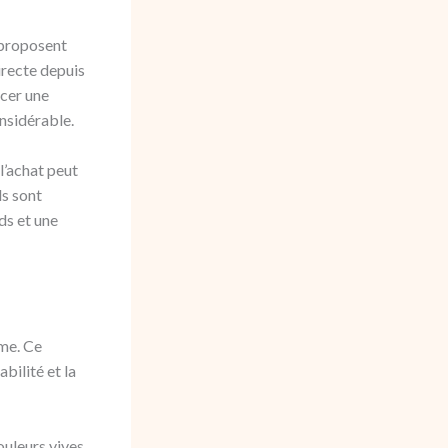
 proposent
irecte depuis
cer une
nsidérable.
l’achat peut
ls sont
ds et une
ême. Ce
bilité et la
couleurs vives