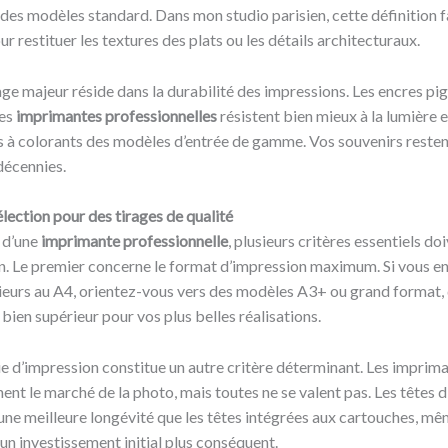
r des modèles standard. Dans mon studio parisien, cette définition fa
r restituer les textures des plats ou les détails architecturaux.
age majeur réside dans la durabilité des impressions. Les encres p
les
imprimantes professionnelles
résistent bien mieux à la lumière e
s à colorants des modèles d’entrée de gamme. Vos souvenirs restent
décennies.
élection pour des tirages de qualité
 d’une
imprimante professionnelle
, plusieurs critères essentiels do
n. Le premier concerne le format d’impression maximum. Si vous e
ieurs au A4, orientez-vous vers des modèles A3+ ou grand format, 
 bien supérieur pour vos plus belles réalisations.
e d’impression constitue un autre critère déterminant. Les imprima
ent le marché de la photo, mais toutes ne se valent pas. Les têtes 
 une meilleure longévité que les têtes intégrées aux cartouches, mêm
un investissement initial plus conséquent.