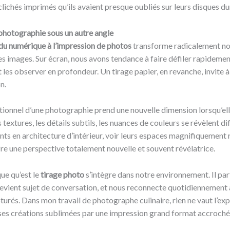
lichés imprimés qu’ils avaient presque oubliés sur leurs disques du
photographie sous un autre angle
 du numérique à l’impression de photos
transforme radicalement no
s images. Sur écran, nous avons tendance à faire défiler rapidemen
 les observer en profondeur. Un tirage papier, en revanche, invite à
n.
ionnel d’une photographie prend une nouvelle dimension lorsqu’ell
 textures, les détails subtils, les nuances de couleurs se révèlent 
nts en architecture d’intérieur, voir leurs espaces magnifiquement
fre une perspective totalement nouvelle et souvent révélatrice.
que qu’est le
tirage photo
s’intègre dans notre environnement. Il part
evient sujet de conversation, et nous reconnecte quotidiennement 
rés. Dans mon travail de photographe culinaire, rien ne vaut l’exp
 ses créations sublimées par une impression grand format accroch