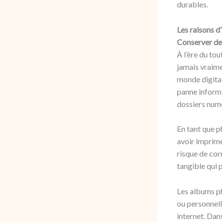
durables.
Les raisons 
Conserver de
À l’ère du to
jamais vraime
monde digital
panne informa
dossiers num
En tant que ph
avoir imprimé
risque de cor
tangible qui 
Les albums ph
ou personnell
internet. Dan