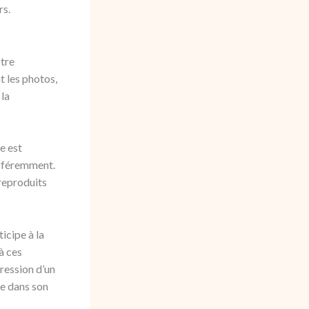
rs.
tre
t les photos,
 la
e est
différemment.
 reproduits
icipe à la
à ces
ression d’un
ée dans son